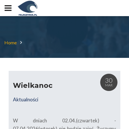
Home
30
Wielkanoc
MAR
Aktualności
W dniach 02.04.(czwartek) -
07.04.2026(wtorek) nie będzie zajęć. Życzymy